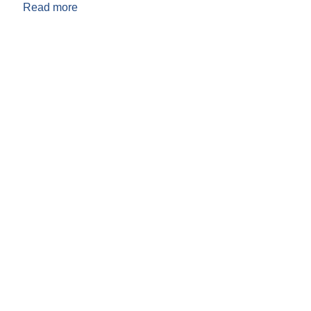
Read more
about शहिदनगर नगरपालिका नगर प्रहरी संचालन तथा व्यव