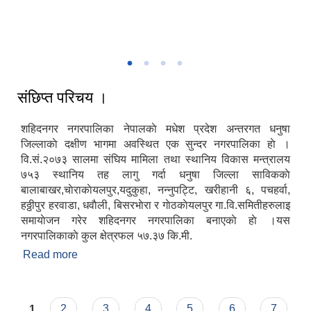
शहिदनगर नगरपालिकाका जनप्रतिनिधिहरु र कर्मचारीहरु विच होलि पर्वको शुभकामना
शहिदनगर नगरपालिकामा १३ औ नगर सभाको तस्विर
आदान प्रदान
संछिप्त परिचय ।
शहिदनगर नगरपालिका नेपालकाे मधेश प्रदेश अन्तरगत धनुषा
जिल्लाकाे दक्षीण भागमा अवस्थित एक सुन्दर नगरपालिका हाे ।
वि.सं.२०७३ सालमा संघिय मामिला तथा स्थानिय विकास मन्त्रालय
७५३ स्थानिय तह लागु गर्दा धनुषा जिल्ला साविककाे
बालाबाखर,चाेराकाेयलपुर,यदुकुहा, नन्नुपट्टि, खरीहानी ६, पचहर्वा,
हठ्ठीपुर हरवाडा, धवाैली, बिसरभाेरा र गाेठकाेयलपुर गा.वि.समितीहरुलाइ
समायाेजन गरेर शहिदनगर नगरपालिका बनाएकाे हाे ।यस
नगरपालिकाकाे कुल क्षेत्रफल ५७.३७ कि.मी.
Read more
about संछिप्त परिचय ।
Pages
1
2
3
4
5
6
7