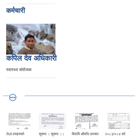
कर्मचारी
कपिल देव अधिकारी
स्वास्थ्य संयोजक
विद्यालयहरुको
सुचना । सुचना ।।
बिरामि औषधि उपचार
२०८३/०८४ को